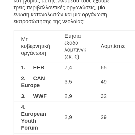
κατηγορίας αυτής. Ανάμεσά τους έχουμε
τρεις περιβαλλοντικές οργανώσεις, μία
ένωση καταναλωτών και μια οργάνωση
εκπροσώπησης της νεολαίας:
Ετήσια
Μη
έξοδα
κυβερνητική
Λομπίστες
λόμπινγκ
οργάνωση
(εκ. €)
1.
EEB
7,4
65
2.
CAN
3.5
49
Europe
3.
WWF
2,9
32
4.
European
2,9
29
Youth
Forum