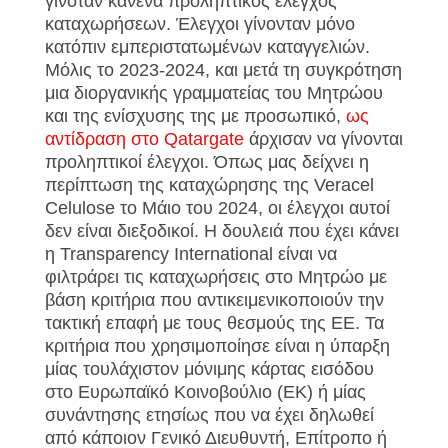
γινόταν κανένα προληπτικός έλεγχος
καταχωρήσεων. Έλεγχοι γίνονταν μόνο
κατόπιν εμπεριστατωμένων καταγγελιών.
Μόλις το 2023-2024, και μετά τη συγκρότηση
μια διοργανικής γραμματείας του Μητρώου
και της ενίσχυσης της με προσωπικό,
ως
αντίδραση στο Qatargate
άρχισαν να γίνονται
προληπτικοί έλεγχοι. Όπως μας δείχνει η
περίπτωση της καταχώρησης της Veracel
Celulose το Μάιο του 2024, οι έλεγχοι αυτοί
δεν είναι διεξοδικοί. H δουλειά που έχει κάνει
η Transparency International είναι να
φιλτράρει τις καταχωρήσεις στο Μητρώο με
βάση κριτήρια που αντικειμενικοποιούν την
τακτική επαφή με τους θεσμούς της ΕΕ. Τα
κριτήρια που χρησιμοποίησε είναι η ύπαρξη
μίας τουλάχιστον μόνιμης κάρτας εισόδου
στο Ευρωπαϊκό Κοινοβούλιο (ΕΚ) ή μίας
συνάντησης ετησίως που να έχει δηλωθεί
από κάποιον Γενικό Διευθυντή, Επίτροπο ή