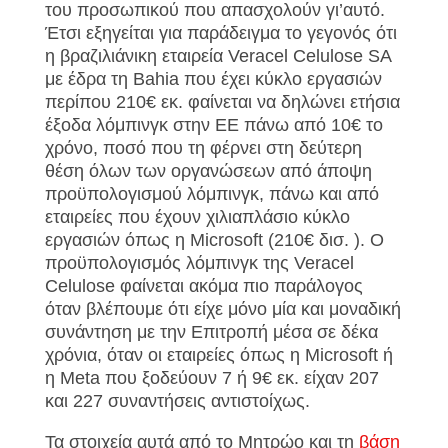
του προσωπικού που απασχολούν γι’αυτό.
Έτσι εξηγείται για παράδειγμα το γεγονός ότι
η βραζιλιάνικη εταιρεία Veracel Celulose SA
με έδρα τη Bahia που έχει κύκλο εργασιών
περίπου 210€ εκ. φαίνεται να δηλώνει ετήσια
έξοδα λόμπινγκ στην ΕΕ πάνω από 10€ το
χρόνο, ποσό που τη φέρνει στη δεύτερη
θέση όλων των οργανώσεων από άποψη
προϋπολογισμού λόμπινγκ, πάνω και από
εταιρείες που έχουν χιλιαπλάσιο κύκλο
εργασιών όπως η Microsoft (210€ δισ. ). O
προϋπολογισμός λόμπινγκ της Veracel
Celulose φαίνεται ακόμα πιο παράλογος
όταν βλέπουμε ότι είχε μόνο μία και μοναδική
συνάντηση με την Επιτροπή μέσα σε δέκα
χρόνια, όταν οι εταιρείες όπως η Microsoft ή
η Meta που ξοδεύουν 7 ή 9€ εκ. είχαν 207
και 227 συναντήσεις αντιστοίχως.
Τα στοιχεία αυτά από το Μητρώο και τη
βάση