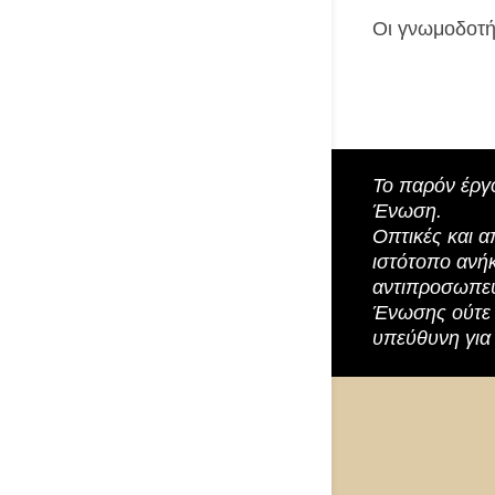
Οι γνωμοδoτή
Το παρόν έργ
Ένωση.
Οπτικές και α
ιστότοπο ανή
αντιπροσωπεύ
Ένωσης ούτε 
υπεύθυνη για 